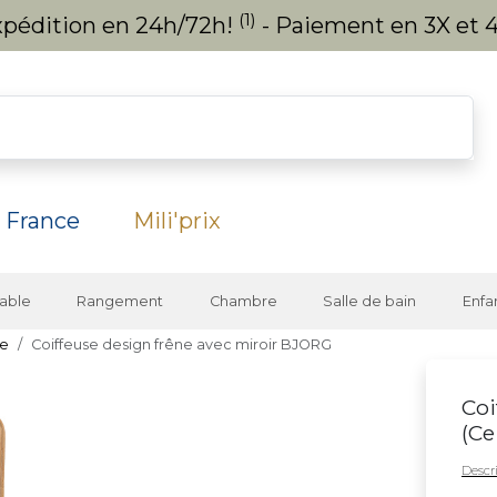
(1)
expédition en 24h/72h!
- Paiement en 3X et 4
 France
Mili'prix
able
Rangement
Chambre
Salle de bain
Enfa
se
Coiffeuse design frêne avec miroir BJORG
Coi
(
Ce
Descri