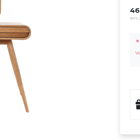
4
dont 2
Vo