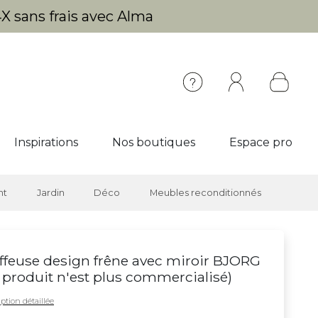
X sans frais avec Alma
Inspirations
Nos boutiques
Espace pro
nt
Jardin
Déco
Meubles reconditionnés
ffeuse design frêne avec miroir BJORG
 produit n'est plus commercialisé
)
ption détaillée