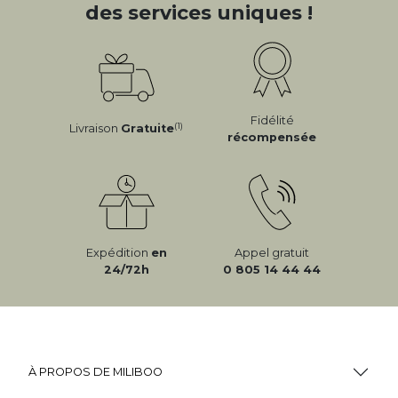
des services uniques !
Fidélité
(1)
Livraison
Gratuite
récompensée
Expédition
en
Appel gratuit
24/72h
0 805 14 44 44
À PROPOS DE MILIBOO