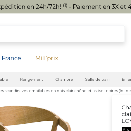
(1)
expédition en 24h/72h!
- Paiement en 3X et 4
 France
Mili'prix
able
Rangement
Chambre
Salle de bain
Enfa
es scandinaves empilables en bois clair chêne et assises noires (lot d
Cha
cla
LO
Pro