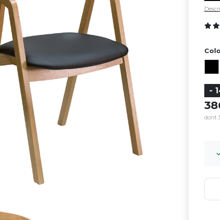
Descri
Colo
- 
3
dont 3