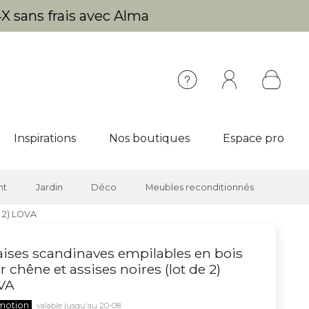
X sans frais avec Alma
Inspirations
Nos boutiques
Espace pro
nt
Jardin
Déco
Meubles reconditionnés
e 2) LOVA
ises scandinaves empilables en bois
ir chêne et assises noires (lot de 2)
VA
motion
valable jusqu'au 20-08