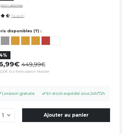
ption détaillée
(14 avis)
ris disponibles (7) :
14%
86,99
449,99
,00€ Eco-Participation Mobilier
Livraison gratuite
En stock expédié sous 24h/72h
Ajouter au panier