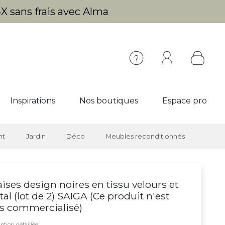
X sans frais avec Alma
Inspirations
Nos boutiques
Espace pro
nt
Jardin
Déco
Meubles reconditionnés
ises design noires en tissu velours et
al (lot de 2) SAIGA (
Ce produit n'est
s commercialisé
)
ption détaillée