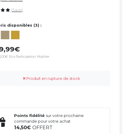
(3 avis)
ris disponibles (3) :
99,99
,00€ Eco-Participation Mobilier
Produit en rupture de stock
Points fidélité
sur votre prochaine
commande pour votre achat
14,50
OFFERT