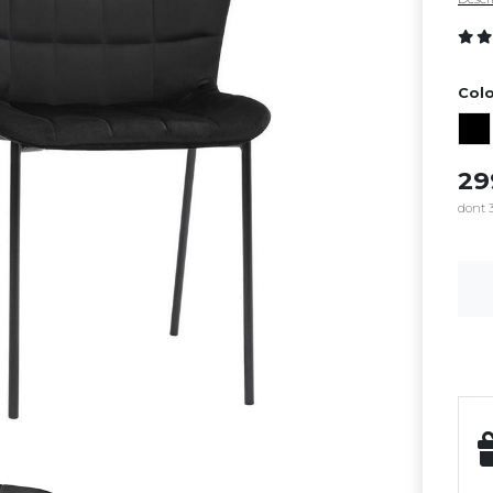
Colo
2
dont 3