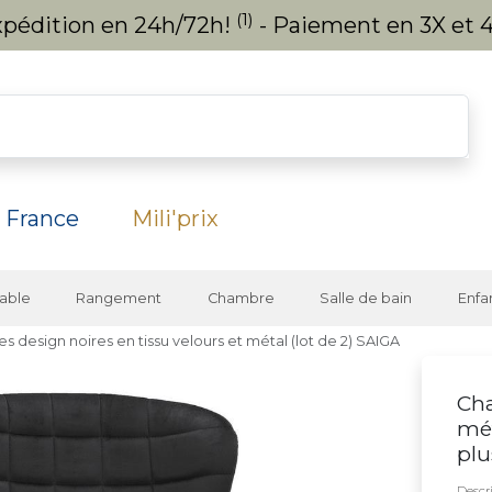
(1)
expédition en 24h/72h!
- Paiement en 3X et 4
 France
Mili'prix
able
Rangement
Chambre
Salle de bain
Enfa
es design noires en tissu velours et métal (lot de 2) SAIGA
Cha
mét
plu
Descri