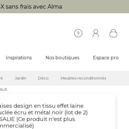
X sans frais avec Alma
Inspirations
Nos boutiques
Espace pro
nt
Jardin
Déco
Meubles reconditionnés
SALIE
ises design en tissu effet laine
clée écru et métal noir (lot de 2)
ALIE (
Ce produit n'est plus
mmercialisé
)