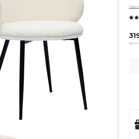
Descri
31
dont 