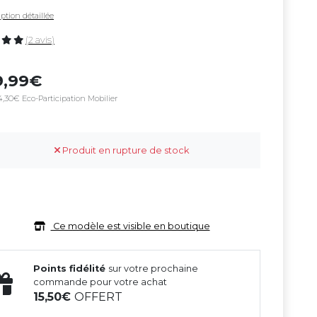
ption détaillée
(2 avis)
9,99
4,30€ Eco-Participation Mobilier
Produit en rupture de stock
Ce modèle est visible en boutique
Points fidélité
sur votre prochaine
commande pour votre achat
15,50
OFFERT