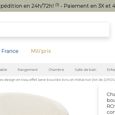
(1)
expédition en 24h/72h!
- Paiement en 3X et 4
 France
Mili'prix
able
Rangement
Chambre
Salle de bain
Enfa
es design en tissu effet laine bouclée écru et métal noir (lot de 2) RO
Cha
bou
ROS
co