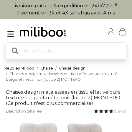
(1)
Livraison gratuite & expédition en 24h/72h!
-
Paiement en 3X et 4X sans frais avec Alma
Meubles Miliboo
Chaise
Chaise design
Chaises design matelassées en tissu effet velours texturé
beige et métal noir (lot de 2) MONTERO
Chaises design matelassées en tissu effet velours
texturé beige et métal noir (lot de 2) MONTERO
(
Ce produit n'est plus commercialisé
)
Description détaillée
(5 avis)