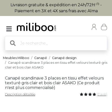
(1)
Livraison gratuite & expédition en 24h/72h!
-
Paiement en 3X et 4X sans frais avec Alma
Meubles Miliboo
Canapé
Canapé design
Canapé scandinave 3 places en tissu effet velours texturé gris
clair et bois clair ASAKO
Canapé scandinave 3 places en tissu effet velours
texturé gris clair et bois clair ASAKO (
Ce produit
n'est plus commercialisé
)
Description détaillée
(2 avis)