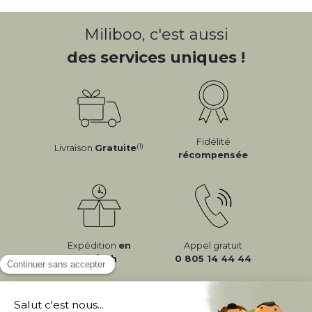
Miliboo, c'est aussi
des services uniques !
Fidélité
(1)
Livraison
Gratuite
récompensée
Expédition
en
Appel gratuit
24/72h
0 805 14 44 44