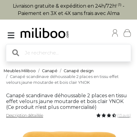
(1)
Livraison gratuite & expédition en 24h/72h!
-
Paiement en 3X et 4X sans frais avec Alma
Meubles Miliboo
Canapé
Canapé design
Canapé scandinave déhoussable 2 places en tissu effet
velours jaune moutarde et bois clair YNOK
Canapé scandinave déhoussable 2 places en tissu
effet velours jaune moutarde et bois clair YNOK
(
Ce produit n'est plus commercialisé
)
Description détaillée
(13 avis)