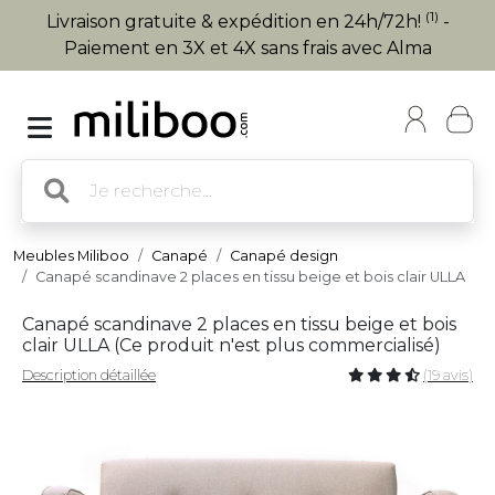
(1)
Livraison gratuite & expédition en 24h/72h!
-
Paiement en 3X et 4X sans frais avec Alma
Meubles Miliboo
Canapé
Canapé design
Canapé scandinave 2 places en tissu beige et bois clair ULLA
Canapé scandinave 2 places en tissu beige et bois
clair ULLA (
Ce produit n'est plus commercialisé
)
Description détaillée
(19 avis)