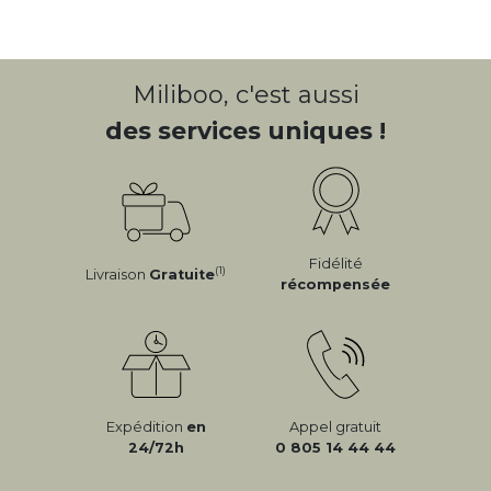
Miliboo, c'est aussi
des services uniques !
Fidélité
(1)
Livraison
Gratuite
récompensée
Expédition
en
Appel gratuit
24/72h
0 805 14 44 44