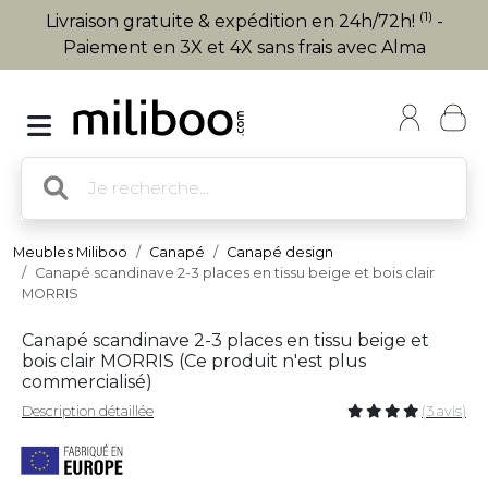
(1)
Livraison gratuite & expédition en 24h/72h!
-
Paiement en 3X et 4X sans frais avec Alma
Meubles Miliboo
Canapé
Canapé design
Canapé scandinave 2-3 places en tissu beige et bois clair
MORRIS
Canapé scandinave 2-3 places en tissu beige et
bois clair MORRIS (
Ce produit n'est plus
commercialisé
)
Description détaillée
(3 avis)