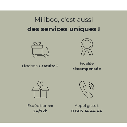
Miliboo, c'est aussi
des services uniques !
Fidélité
(1)
Livraison
Gratuite
récompensée
Expédition
en
Appel gratuit
24/72h
0 805 14 44 44