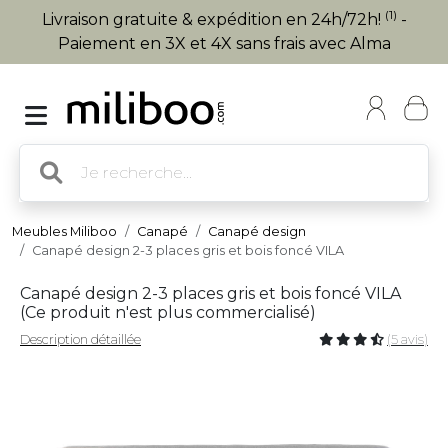
(1)
Livraison gratuite & expédition en 24h/72h!
-
Paiement en 3X et 4X sans frais avec Alma
Meubles Miliboo
Canapé
Canapé design
Canapé design 2-3 places gris et bois foncé VILA
Canapé design 2-3 places gris et bois foncé VILA
(
Ce produit n'est plus commercialisé
)
Description détaillée
(5 avis)