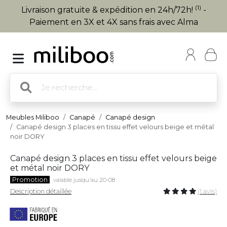
(1)
Livraison gratuite & expédition en 24h/72h!
-
Paiement en 3X et 4X sans frais avec Alma
Meubles Miliboo
Canapé
Canapé design
Canapé design 3 places en tissu effet velours beige et métal
noir DORY
Canapé design 3 places en tissu effet velours beige
et métal noir DORY
Promotion
valable jusqu'au 20-08
Description détaillée
(1 avis)