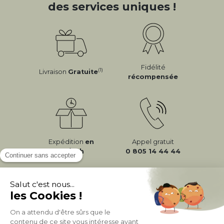
des services uniques !
Fidélité
(1)
Livraison
Gratuite
récompensée
Expédition
en
Appel gratuit
24/72h
0 805 14 44 44
À PROPOS DE MILIBOO