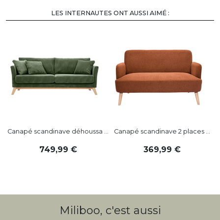
LES INTERNAUTES ONT AUSSI AIMÉ :
-
Canapé scandinave déhoussa ...
Canapé scandinave 2 places ...
749
,
99
369
,
99
Miliboo, c'est aussi