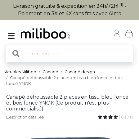
(1)
Livraison gratuite & expédition en 24h/72h!
-
Paiement en 3X et 4X sans frais avec Alma
Meubles Miliboo
Canapé
Canapé design
Canapé déhoussable 2 places en tissu bleu foncé et bois
foncé YNOK
Canapé déhoussable 2 places en tissu bleu foncé
et bois foncé YNOK (
Ce produit n'est plus
commercialisé
)
Description détaillée
(16 avis)