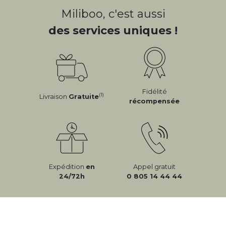
Miliboo, c'est aussi
des services uniques !
Fidélité
(1)
Livraison
Gratuite
récompensée
Expédition
en
Appel gratuit
24/72h
0 805 14 44 44