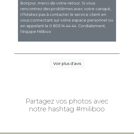
Bonjour, merci de votre retour. Si vous
rencontrez des problèmes avec votre canapé,
n'hésitez pas à contacter le service client en
vous connectant sur votre espace personnel ou
en appelant le 0 805 14 44 44. Cordialement,
l'équipe Miliboo
Voir plus d'avis
Partagez vos photos avec
notre hashtag #miliboo