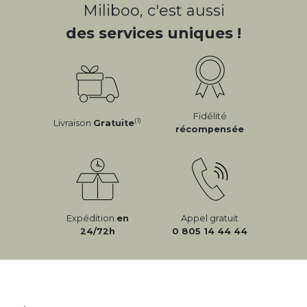
Miliboo, c'est aussi
des services uniques !
Fidélité
(1)
Livraison
Gratuite
récompensée
Expédition
en
Appel gratuit
24/72h
0 805 14 44 44