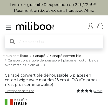
(1)
Livraison gratuite & expédition en 24h/72h!
-
Paiement en 3X et 4X sans frais avec Alma
Meubles Miliboo
Canapé
Canapé convertible
Canapé convertible déhoussable 3 places en coton beige
avec matelas 13 cm ALDO
Canapé convertible déhoussable 3 places en
coton beige avec matelas 13 cm ALDO (
Ce produit
n'est plus commercialisé
)
Description détaillée
(4 avis)