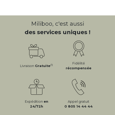
Miliboo, c'est aussi
des services uniques !
Fidélité
(1)
Livraison
Gratuite
récompensée
Expédition
en
Appel gratuit
24/72h
0 805 14 44 44