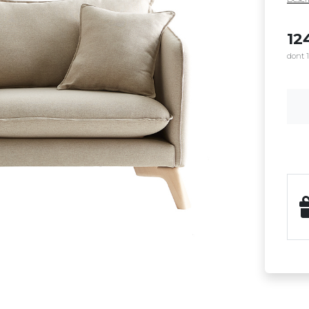
12
dont 1