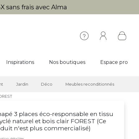
X sans frais avec Alma
Inspirations
Nos boutiques
Espace pro
nt
Jardin
Déco
Meubles reconditionnés
FOREST
apé 3 places éco-responsable en tissu
yclé naturel et bois clair FOREST (
Ce
duit n'est plus commercialisé
)
ption détaillée