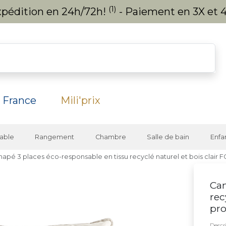
(1)
expédition en 24h/72h!
- Paiement en 3X et 4
 France
Mili'prix
able
Rangement
Chambre
Salle de bain
Enfa
apé 3 places éco-responsable en tissu recyclé naturel et bois clair 
Can
rec
pro
Descri