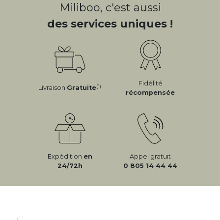
Miliboo, c'est aussi
des services uniques !
Fidélité
(1)
Livraison
Gratuite
récompensée
Expédition
en
Appel gratuit
24/72h
0 805 14 44 44