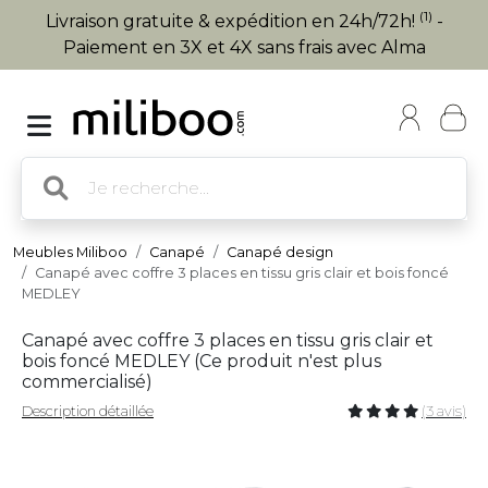
(1)
Livraison gratuite & expédition en 24h/72h!
-
Paiement en 3X et 4X sans frais avec Alma
Meubles Miliboo
Canapé
Canapé design
Canapé avec coffre 3 places en tissu gris clair et bois foncé
MEDLEY
Canapé avec coffre 3 places en tissu gris clair et
bois foncé MEDLEY (
Ce produit n'est plus
commercialisé
)
Description détaillée
(3 avis)