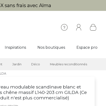
X sans frais avec Alma
Inspirations
Nos boutiques
Espace pro
nt
Jardin
Déco
Meubles reconditionnés
ILDA
eau modulable scandinave blanc et
s chêne massif L140-203 cm GILDA (
Ce
duit n'est plus commercialisé
)
ption détaillée