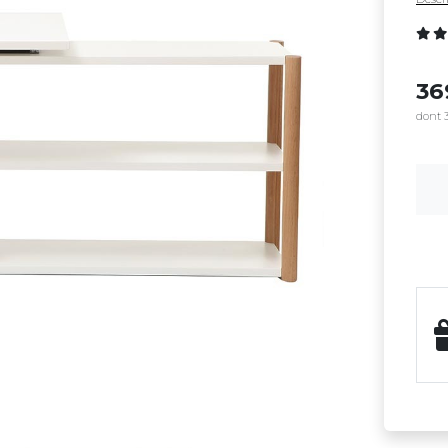
3
dont 3