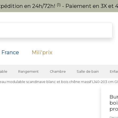
(1)
expédition en 24h/72h!
- Paiement en 3X et 4
 France
Mili'prix
able
Rangement
Chambre
Salle de bain
Enfa
eau modulable scandinave blanc et bois chêne massif L140-203 cm G
Bur
boi
pro
Descri