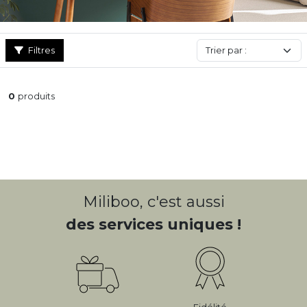
Filtres
0
produits
Miliboo, c'est aussi
des services uniques !