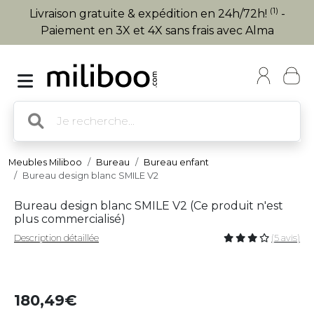
(1)
Livraison gratuite & expédition en 24h/72h!
-
Paiement en 3X et 4X sans frais avec Alma
Meubles Miliboo
Bureau
Bureau enfant
Bureau design blanc SMILE V2
Bureau design blanc SMILE V2 (
Ce produit n'est
plus commercialisé
)
Description détaillée
(5 avis)
180,49