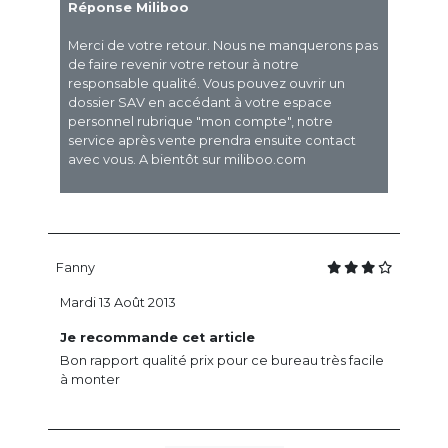
Réponse Miliboo
Merci de votre retour. Nous ne manquerons pas
de faire revenir votre retour à notre
responsable qualité. Vous pouvez ouvrir un
dossier SAV en accédant à votre espace
personnel rubrique "mon compte", notre
service après vente prendra ensuite contact
avec vous. A bientôt sur miliboo.com
Fanny
Mardi 13 Août 2013
Je recommande cet article
Bon rapport qualité prix pour ce bureau très facile
à monter