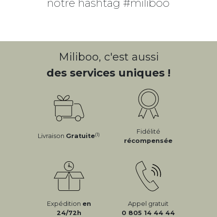
notre hashtag #miliboo
Miliboo, c'est aussi
des services uniques !
Fidélité
(1)
Livraison
Gratuite
récompensée
Expédition
en
Appel gratuit
24/72h
0 805 14 44 44