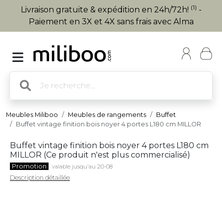
(1)
Livraison gratuite & expédition en 24h/72h!
-
Paiement en 3X et 4X sans frais avec Alma
Meubles Miliboo
Meubles de rangements
Buffet
Buffet vintage finition bois noyer 4 portes L180 cm MILLOR
Buffet vintage finition bois noyer 4 portes L180 cm
MILLOR (
Ce produit n'est plus commercialisé
)
Promotion
valable jusqu'au 20-08
Description détaillée