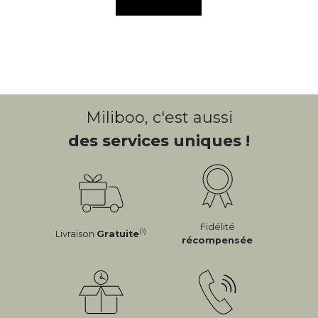
Miliboo, c'est aussi
des services uniques !
Fidélité
(1)
Livraison
Gratuite
récompensée