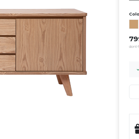
Colo
7
dont 6