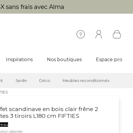
X sans frais avec Alma
Inspirations
Nos boutiques
Espace pro
nt
Jardin
Déco
Meubles reconditionnés
FTIES
fet scandinave en bois clair frêne 2
tes 3 tiroirs L180 cm FIFTIES
veau
ption détaillée