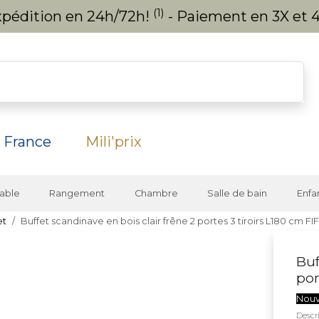
(1)
expédition en 24h/72h!
- Paiement en 3X et 4
 France
Mili'prix
able
Rangement
Chambre
Salle de bain
Enfa
et
Buffet scandinave en bois clair frêne 2 portes 3 tiroirs L180 cm FI
Buf
por
Nou
Descri