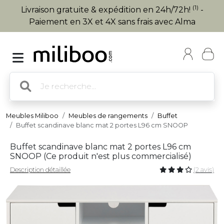
(1)
Livraison gratuite & expédition en 24h/72h!
-
Paiement en 3X et 4X sans frais avec Alma
Meubles Miliboo
Meubles de rangements
Buffet
Buffet scandinave blanc mat 2 portes L96 cm SNOOP
Buffet scandinave blanc mat 2 portes L96 cm
SNOOP (
Ce produit n'est plus commercialisé
)
Description détaillée
(2 avis)