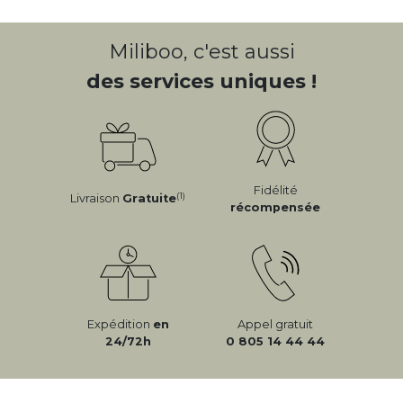
Miliboo, c'est aussi
des services uniques !
Fidélité
(1)
Livraison
Gratuite
récompensée
Expédition
en
Appel gratuit
24/72h
0 805 14 44 44