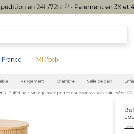
(1)
expédition en 24h/72h!
- Paiement en 3X et 4
 France
Mili'prix
able
Rangement
Chambre
Salle de bain
Enfa
et
Buffet haut vintage avec portes coulissantes bois clair chêne L7
Buf
cou
Descri