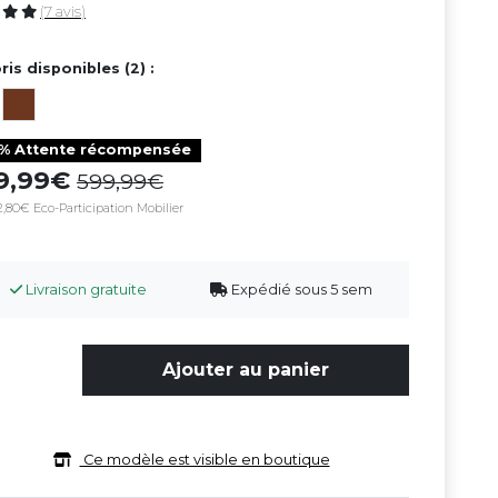
(7 avis)
ris disponibles (2) :
0% Attente récompensée
39,99
599,99
,80€ Eco-Participation Mobilier
Livraison gratuite
Expédié sous 5 sem
Ajouter au panier
Ce modèle est visible en boutique