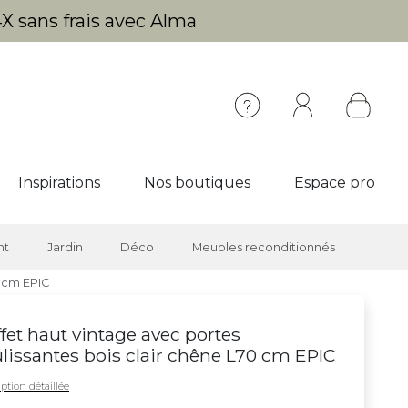
X sans frais avec Alma
Inspirations
Nos boutiques
Espace pro
nt
Jardin
Déco
Meubles reconditionnés
0 cm EPIC
fet haut vintage avec portes
lissantes bois clair chêne L70 cm EPIC
ption détaillée