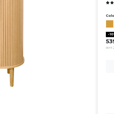
Colo
-1
5
dont 2