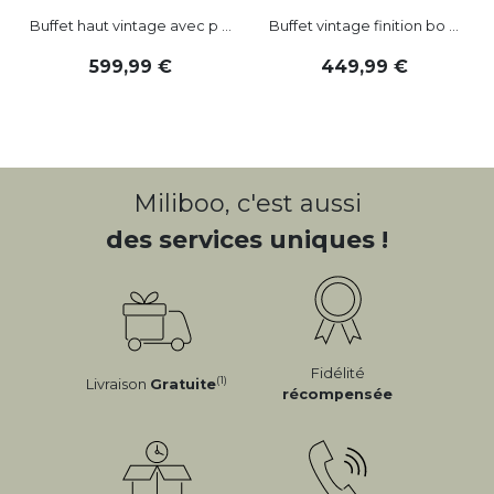
Buffet haut vintage avec p ...
Buffet vintage finition bo ...
599
,
99
449
,
99
Miliboo, c'est aussi
des services uniques !
Fidélité
(1)
Livraison
Gratuite
récompensée