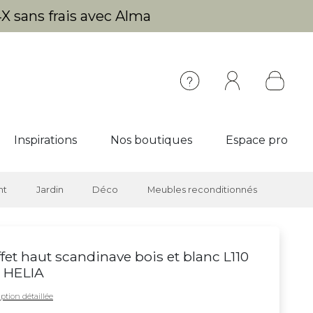
X sans frais avec Alma
Inspirations
Nos boutiques
Espace pro
nt
Jardin
Déco
Meubles reconditionnés
fet haut scandinave bois et blanc L110
 HELIA
ption détaillée