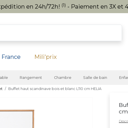
(1)
expédition en 24h/72h!
- Paiement en 3X et 4
 France
Mili'prix
able
Rangement
Chambre
Salle de bain
Enfa
et
Buffet haut scandinave bois et blanc L110 cm HELIA
Buf
cm
Descri