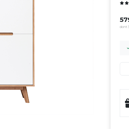
57
dont 3