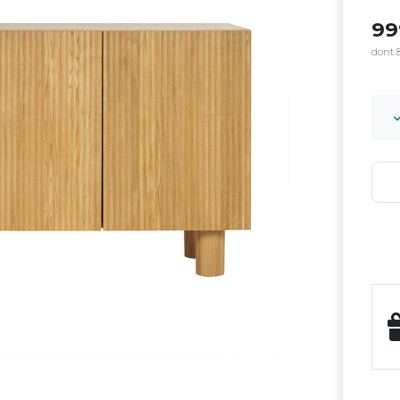
9
dont 8