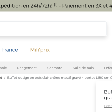
(1)
expédition en 24h/72h!
- Paiement en 3X et 4
 France
Mili'prix
able
Rangement
Chambre
Salle de bain
Enfa
et
Buffet design en bois clair chêne massif gravé 4 portes L180 cm
Buf
gra
Descri