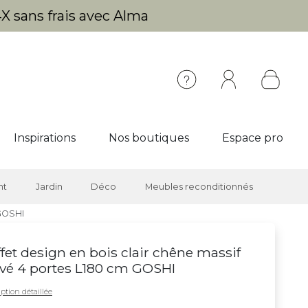
X sans frais avec Alma
Inspirations
Nos boutiques
Espace pro
nt
Jardin
Déco
Meubles reconditionnés
 GOSHI
fet design en bois clair chêne massif
vé 4 portes L180 cm GOSHI
ption détaillée