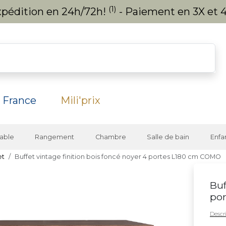
(1)
expédition en 24h/72h!
- Paiement en 3X et 4
 France
Mili'prix
able
Rangement
Chambre
Salle de bain
Enfa
et
Buffet vintage finition bois foncé noyer 4 portes L180 cm COMO
Buf
po
Descri