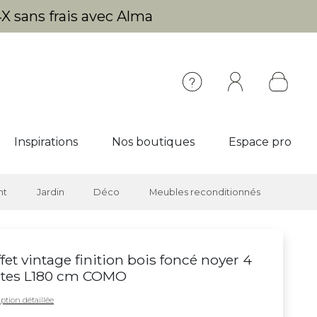
X sans frais avec Alma
Inspirations
Nos boutiques
Espace pro
nt
Jardin
Déco
Meubles reconditionnés
fet vintage finition bois foncé noyer 4
rtes L180 cm COMO
ption détaillée