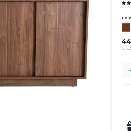
Colo
4
dont 2