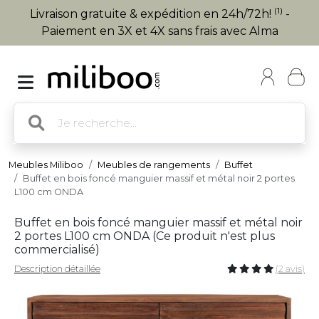
(1)
Livraison gratuite & expédition en 24h/72h!
-
Paiement en 3X et 4X sans frais avec Alma
Meubles Miliboo
Meubles de rangements
Buffet
Buffet en bois foncé manguier massif et métal noir 2 portes
L100 cm ONDA
Buffet en bois foncé manguier massif et métal noir
2 portes L100 cm ONDA (
Ce produit n'est plus
commercialisé
)
Description détaillée
(2 avis)