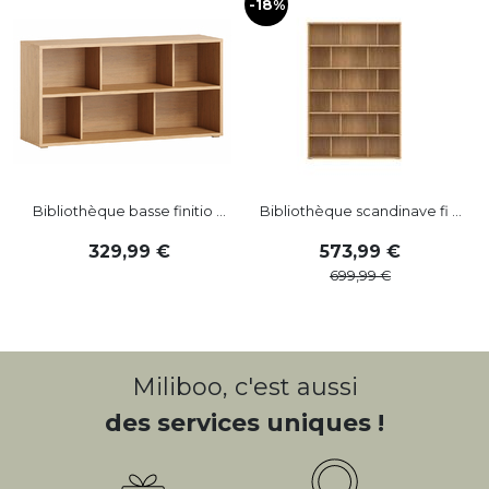
-18%
-
Bibliothèque basse finitio ...
Bibliothèque scandinave fi ...
329
,
99
573
,
99
699
,
99
Miliboo, c'est aussi
des services uniques !