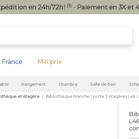
(1)
expédition en 24h/72h!
- Paiement en 3X et 4
 France
Mili'prix
able
Rangement
Chambre
Salle de bain
Enfa
iothèque et étagère
Bibliothèque blanche 1 porte 3 étagères L46
Bib
L4
co
Descri