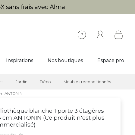
X sans frais avec Alma
Inspirations
Nos boutiques
Espace pro
nt
Jardin
Déco
Meubles reconditionnés
 cm ANTONIN
liothèque blanche 1 porte 3 étagères
6 cm ANTONIN (
Ce produit n'est plus
mmercialisé
)
ption détaillée