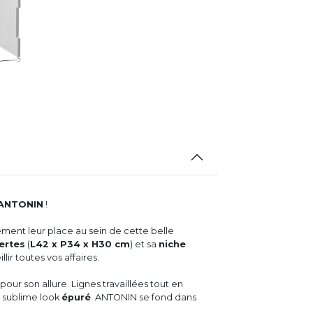
 ANTONIN
!
ment leur place au sein de cette belle
ertes
(
L42 x P34 x H30 cm
) et sa
niche
lir toutes vos affaires.
our son allure. Lignes travaillées tout en
 sublime look
épuré
. ANTONIN se fond dans