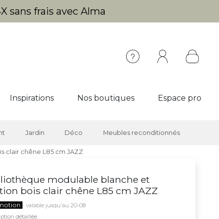
X sans frais avec Alma
Inspirations
Nos boutiques
Espace pro
nt
Jardin
Déco
Meubles reconditionnés
is clair chêne L85 cm JAZZ
liothèque modulable blanche et
ition bois clair chêne L85 cm JAZZ
motion
valable jusqu'au 20-08
ption détaillée