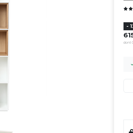
- 
6
dont 0