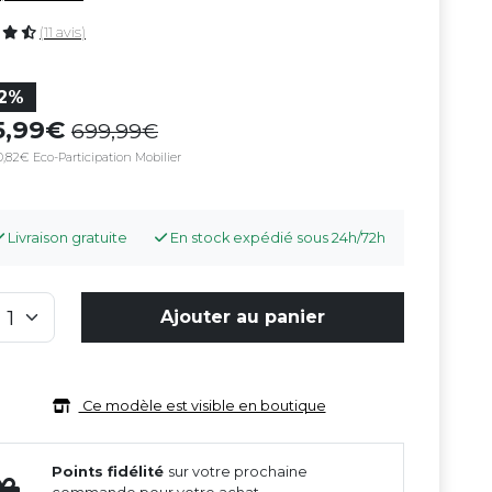
(11 avis)
12%
15,99
699,99
,82€ Eco-Participation Mobilier
Livraison gratuite
En stock expédié sous 24h/72h
Ajouter au panier
Ce modèle est visible en boutique
Points fidélité
sur votre prochaine