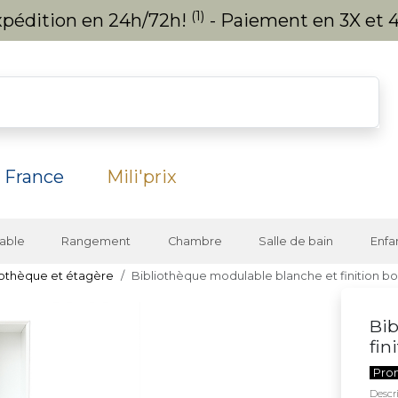
(1)
expédition en 24h/72h!
- Paiement en 3X et 4
 France
Mili'prix
able
Rangement
Chambre
Salle de bain
Enfa
iothèque et étagère
Bibliothèque modulable blanche et finition bo
Bib
fin
Pro
Descri