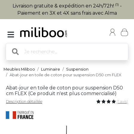
(1)
Livraison gratuite & expédition en 24h/72h!
-
Paiement en 3X et 4X sans frais avec Alma
Meubles Miliboo
Luminaire
Suspension
Abat-jour en toile de coton pour suspension D50 cm FLEX
Abat-jour en toile de coton pour suspension D50
cm FLEX (
Ce produit n'est plus commercialisé
)
Description détaillée
(1 avis)