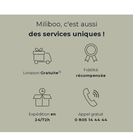
Miliboo, c'est aussi
des services uniques !
Fidélité
(1)
Livraison
Gratuite
récompensée
Expédition
en
Appel gratuit
24/72h
0 805 14 44 44