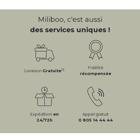
Miliboo, c'est aussi
des services uniques !
Fidélité
(1)
Livraison
Gratuite
récompensée
Expédition
en
Appel gratuit
24/72h
0 805 14 44 44