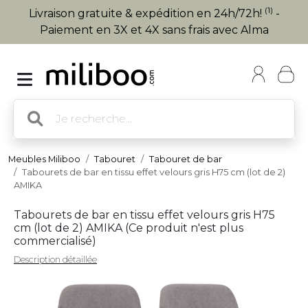
(1)
Livraison gratuite & expédition en 24h/72h!
-
Paiement en 3X et 4X sans frais avec Alma
Meubles Miliboo
Tabouret
Tabouret de bar
Tabourets de bar en tissu effet velours gris H75 cm (lot de 2)
AMIKA
Tabourets de bar en tissu effet velours gris H75
cm (lot de 2) AMIKA (
Ce produit n'est plus
commercialisé
)
Description détaillée