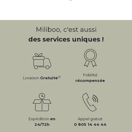
Miliboo, c'est aussi
des services uniques !
Fidélité
(1)
Livraison
Gratuite
récompensée
Expédition
en
Appel gratuit
24/72h
0 805 14 44 44