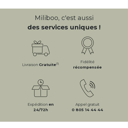
Miliboo, c'est aussi
des services uniques !
Fidélité
(1)
Livraison
Gratuite
récompensée
Expédition
en
Appel gratuit
24/72h
0 805 14 44 44