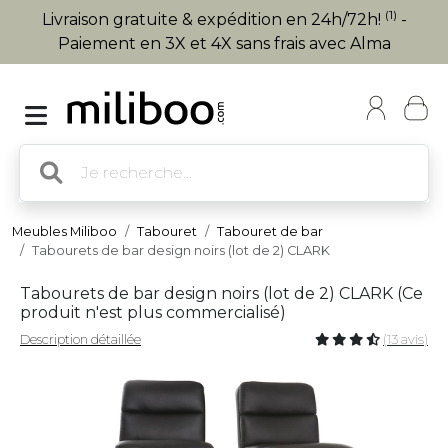
(1)
Livraison gratuite & expédition en 24h/72h!
-
Paiement en 3X et 4X sans frais avec Alma
Meubles Miliboo
Tabouret
Tabouret de bar
Tabourets de bar design noirs (lot de 2) CLARK
Tabourets de bar design noirs (lot de 2) CLARK (
Ce
produit n'est plus commercialisé
)
Description détaillée
(13 avis)