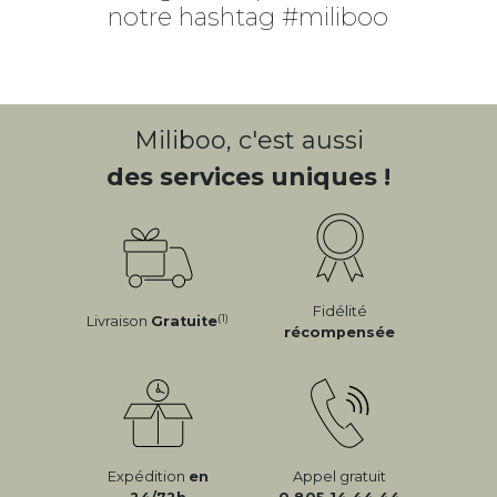
notre hashtag #miliboo
Miliboo, c'est aussi
des services uniques !
Fidélité
(1)
Livraison
Gratuite
récompensée
Expédition
en
Appel gratuit