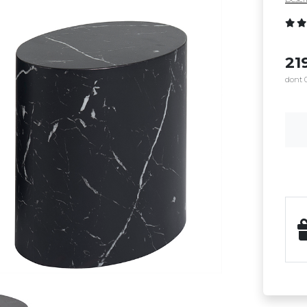
21
dont 0