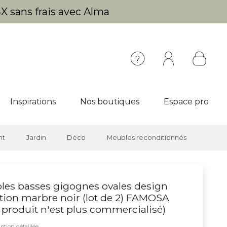
X sans frais avec Alma
Inspirations
Nos boutiques
Espace pro
nt
Jardin
Déco
Meubles reconditionnés
les basses gigognes ovales design
ition marbre noir (lot de 2) FAMOSA
 produit n'est plus commercialisé
)
ption détaillée