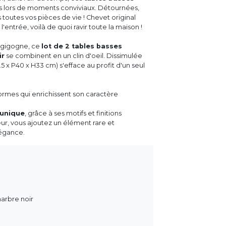
mis lors de moments conviviaux. Détournées,
 toutes vos pièces de vie ! Chevet original
entrée, voilà de quoi ravir toute la maison !
t gigogne, ce
lot de 2 tables basses
ir
se combinent en un clin d'oeil. Dissimulée
.5 x P40 x H33 cm) s'efface au profit d'un seul
ormes qui enrichissent son caractère
 unique
, grâce à ses motifs et finitions
eur, vous ajoutez un élément rare et
légance.
marbre noir