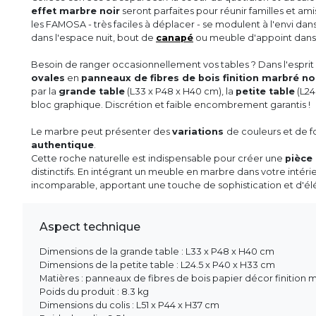
effet marbre noir
seront parfaites pour réunir familles et a
les FAMOSA - très faciles à déplacer - se modulent à l'envi dans
dans l'espace nuit, bout de
canapé
ou meuble d'appoint dans l'
Besoin de ranger occasionnellement vos tables ? Dans l'espri
ovales
en
panneaux de fibres de bois finition marbré no
par la
grande table
(L33 x P48 x H40 cm), la
petite table
(L24
bloc graphique. Discrétion et faible encombrement garantis !
Le marbre peut présenter des
variations
de couleurs et de f
authentique
.
Cette roche naturelle est indispensable pour créer une
pièce
distinctifs. En intégrant un meuble en marbre dans votre intéri
incomparable, apportant une touche de sophistication et d'é
Aspect technique
Dimensions de la grande table : L33 x P48 x H40 cm
Dimensions de la petite table : L24.5 x P40 x H33 cm
Matières : panneaux de fibres de bois papier décor finition 
Poids du produit : 8.3 kg
Dimensions du colis : L51 x P44 x H37 cm