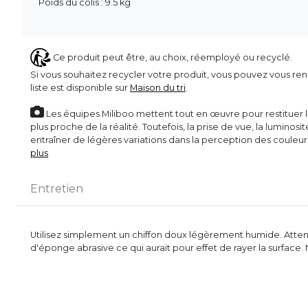
Poids du colis : 9.5 kg
Ce produit peut être, au choix, réemployé ou recyclé.
Si vous souhaitez recycler votre produit, vous pouvez vous ren
liste est disponible sur
Maison du tri
.
Les équipes Miliboo mettent tout en œuvre pour restituer l’
plus proche de la réalité. Toutefois, la prise de vue, la luminos
entraîner de légères variations dans la perception des couleu
plus
Entretien
Utilisez simplement un chiffon doux légèrement humide. Attenti
d'éponge abrasive ce qui aurait pour effet de rayer la surface.