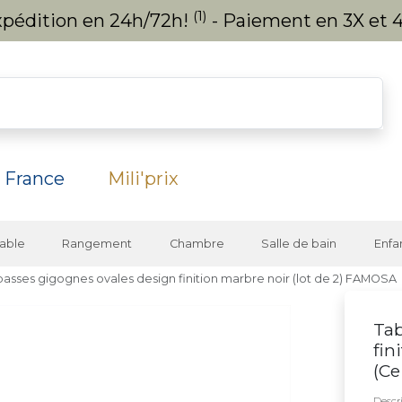
(1)
expédition en 24h/72h!
- Paiement en 3X et 4
 France
Mili'prix
able
Rangement
Chambre
Salle de bain
Enfa
basses gigognes ovales design finition marbre noir (lot de 2) FAMOSA
Tab
fin
(
Ce
Descri