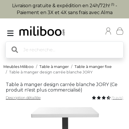
(1)
Livraison gratuite & expédition en 24h/72h!
-
Paiement en 3X et 4X sans frais avec Alma
Meubles Miliboo
Table à manger
Table à manger fixe
Table à manger design carrée blanche JORY
Table à manger design carrée blanche JORY (
Ce
produit n'est plus commercialisé
)
Description détaillée
(9 avis)