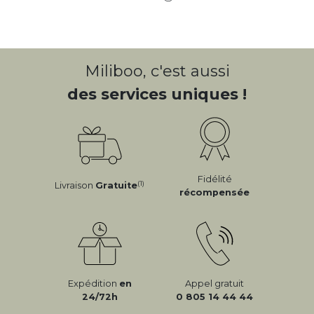
Miliboo, c'est aussi
des services uniques !
Fidélité
(1)
Livraison
Gratuite
récompensée
Expédition
en
Appel gratuit
24/72h
0 805 14 44 44