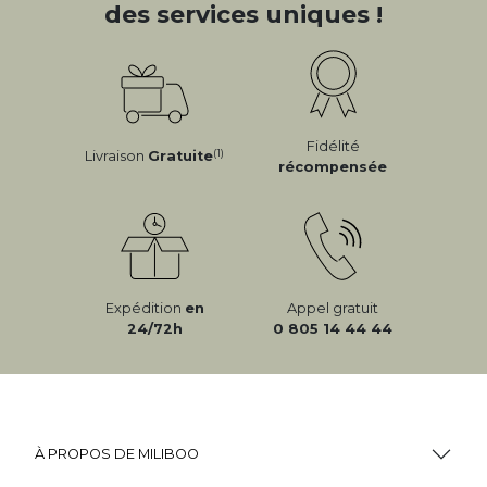
des services uniques !
Fidélité
(1)
Livraison
Gratuite
récompensée
Expédition
en
Appel gratuit
24/72h
0 805 14 44 44
À PROPOS DE MILIBOO