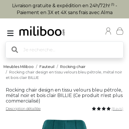
(1)
Livraison gratuite & expédition en 24h/72h!
-
Paiement en 3X et 4X sans frais avec Alma
Meubles Miliboo
Fauteuil
Rocking chair
Rocking chair design en tissu velours bleu pétrole, métal noir
et bois clair BILLIE
Rocking chair design en tissu velours bleu pétrole,
métal noir et bois clair BILLIE (
Ce produit n'est plus
commercialisé
)
Description détaillée
(8 avis)