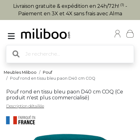
(1)
Livraison gratuite & expédition en 24h/72h!
-
Paiement en 3X et 4X sans frais avec Alma
Meubles Miliboo
Pouf
Pouf rond en tissu bleu paon D40 cm COQ
Pouf rond en tissu bleu paon D40 cm COQ (
Ce
produit n'est plus commercialisé
)
Description détaillée