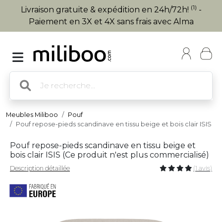
(1)
Livraison gratuite & expédition en 24h/72h!
-
Paiement en 3X et 4X sans frais avec Alma
Meubles Miliboo
Pouf
Pouf repose-pieds scandinave en tissu beige et bois clair ISIS
Pouf repose-pieds scandinave en tissu beige et
bois clair ISIS (
Ce produit n'est plus commercialisé
)
Description détaillée
(1 avis)