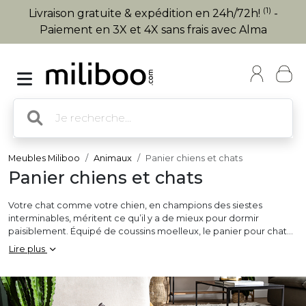
(1)
Livraison gratuite & expédition en 24h/72h!
-
Paiement en 3X et 4X sans frais avec Alma
Meubles Miliboo
Animaux
Panier chiens et chats
Panier chiens et chats
Votre chat comme votre chien, en champions des siestes
interminables, méritent ce qu’il y a de mieux pour dormir
paisiblement. Équipé de coussins moelleux, le panier pour chat
et petit chien Miliboo est un lit pour animal de compagnie
Lire plus
confortable et design aussi bien adapté à votre fidèle
compagnon qu’à la déco de votre intérieur.