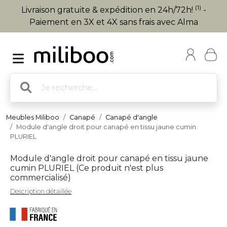
(1)
Livraison gratuite & expédition en 24h/72h!
-
Paiement en 3X et 4X sans frais avec Alma
Meubles Miliboo
Canapé
Canapé d'angle
Module d'angle droit pour canapé en tissu jaune cumin
PLURIEL
Module d'angle droit pour canapé en tissu jaune
cumin PLURIEL (
Ce produit n'est plus
commercialisé
)
Description détaillée