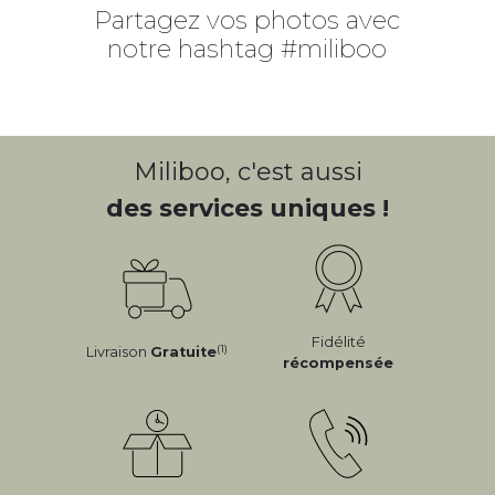
Partagez vos photos avec
notre hashtag #miliboo
Miliboo, c'est aussi
des services uniques !
Fidélité
(1)
Livraison
Gratuite
récompensée