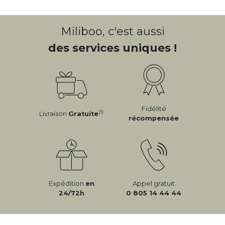
Miliboo, c'est aussi
des services uniques !
Fidélité
(1)
Livraison
Gratuite
récompensée
Expédition
en
Appel gratuit
24/72h
0 805 14 44 44