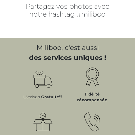
Partagez vos photos avec
notre hashtag #miliboo
Miliboo, c'est aussi
des services uniques !
Fidélité
(1)
Livraison
Gratuite
récompensée