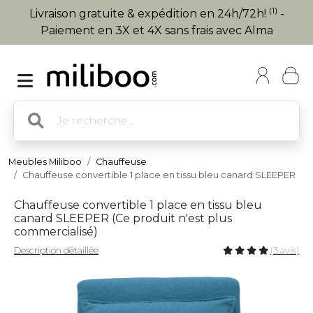
(1)
Livraison gratuite & expédition en 24h/72h!
-
Paiement en 3X et 4X sans frais avec Alma
Meubles Miliboo
Chauffeuse
Chauffeuse convertible 1 place en tissu bleu canard SLEEPER
Chauffeuse convertible 1 place en tissu bleu
canard SLEEPER (
Ce produit n'est plus
commercialisé
)
Description détaillée
(3 avis)